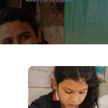
Home
»
¿Por qué Elegirnos?