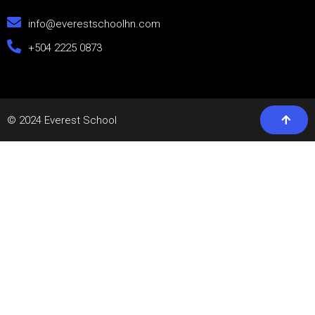
info@everestschoolhn.com
+504 2225 0873
© 2024 Everest School